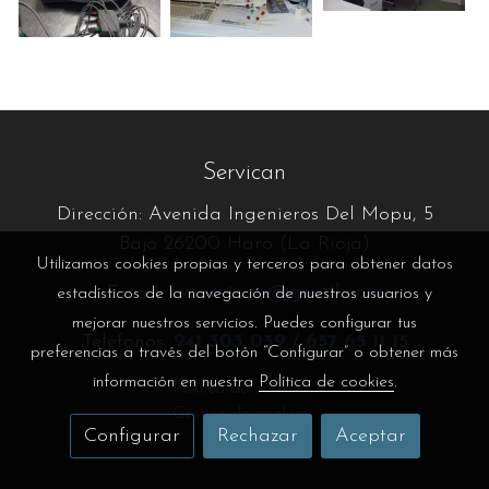
Servican
Dirección: Avenida Ingenieros Del Mopu, 5
Bajo 26200 Haro (La Rioja)
Utilizamos cookies propias y terceros para obtener datos
Email:
cvservican@gmail.com
estadísticos de la navegación de nuestros usuarios y
mejorar nuestros servicios. Puedes configurar tus
Teléfonos:
941 303 039
/
657 65 11 15
preferencias a través del botón “Configurar” o obtener más
información en nuestra
Política de cookies
.
Política de cookies
Gestión de cookies
Configurar
Rechazar
Aceptar